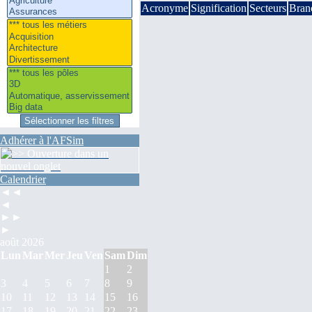
Acronyme
Signification
Secteurs
Bran
Adhérer à l'AFSim
Calendrier
◄◄
◄
►►
►
août 2026
Lun
Mar
Mer
Jeu
Ven
Sam
Dim
1
2
3
4
5
6
7
8
9
10
11
12
13
14
15
16
17
18
19
20
21
22
23