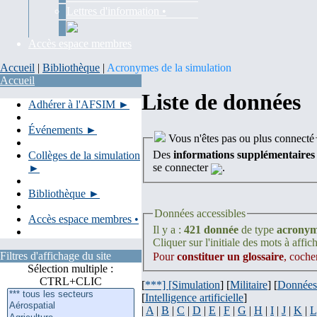
Lettres d'information •
Accès espace membres
Accueil
|
Bibliothèque
|
Acronymes de la simulation
Accueil
Liste de données
Adhérer à l'AFSIM ►
Événements ►
Vous n'êtes pas ou plus connecté
Des
informations supplémentaires
Collèges de la simulation
se connecter
.
►
Bibliothèque ►
Données accessibles
Accès espace membres •
Il y a :
421 donnée
de type
acrony
Cliquer sur l'initiale des mots à affich
Filtres d'affichage du site
Pour
constituer un glossaire
, coche
Sélection multiple :
CTRL+CLIC
[
***] [
Simulation
] [
Militaire
] [
Données
[
Intelligence artificielle
]
|
A
|
B
|
C
|
D
|
E
|
F
|
G
|
H
|
I
|
J
|
K
|
L