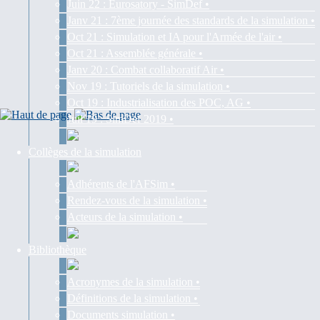
Juin 22 : Eurosatory - SimDef •
Janv 21 : 7ème journée des standards de la simulation •
Oct 21 : Simulation et IA pour l'Armée de l'air •
Oct 21 : Assemblée générale •
Janv 20 : Combat collaboratif Air •
Nov 19 : Tutoriels de la simulation •
Oct 19 : Industrialisation des POC, AG •
Juil 19 : SimDef 2019 •
Collèges de la simulation
Adhérents de l'AFSim •
Rendez-vous de la simulation •
Acteurs de la simulation •
Bibliothèque
Acronymes de la simulation •
Définitions de la simulation •
Documents simulation •