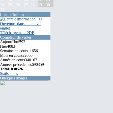
24
25
26
27
28
29
30
31
Lettre d'information
Téléchargement PDF
Compteur de visites
Aujourd'hui
592
Hier
4083
Semaine en cours
11656
Mois en cours
22060
Année en cours
340167
Années précédentes
690359
Total
1030526
Statistiques
Quelques images