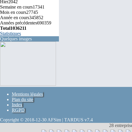
Hier
2042
Semaine en cours
17341
Mois en cours
27745
Année en cours
345852
Années précédentes
690359
Total
1036211
Statistiques
Quelques images
Mentions légales
Plan du site
Index
RGPD
Copyright © 2018-12-30 AFSim | TARDUS v7.4
28 entrepris