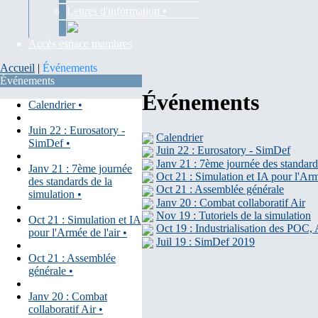
Lettres d'information •
Accès espace membres
Accueil
|
Événements
Événements
Événements
Calendrier •
Juin 22 : Eurosatory -
Calendrier
SimDef •
Juin 22 : Eurosatory - SimDef
Janv 21 : 7ème journée des standard
Janv 21 : 7ème journée
Oct 21 : Simulation et IA pour l'Arm
des standards de la
Oct 21 : Assemblée générale
simulation •
Janv 20 : Combat collaboratif Air
Nov 19 : Tutoriels de la simulation
Oct 21 : Simulation et IA
Oct 19 : Industrialisation des POC,
pour l'Armée de l'air •
Juil 19 : SimDef 2019
Oct 21 : Assemblée
générale •
Janv 20 : Combat
collaboratif Air •