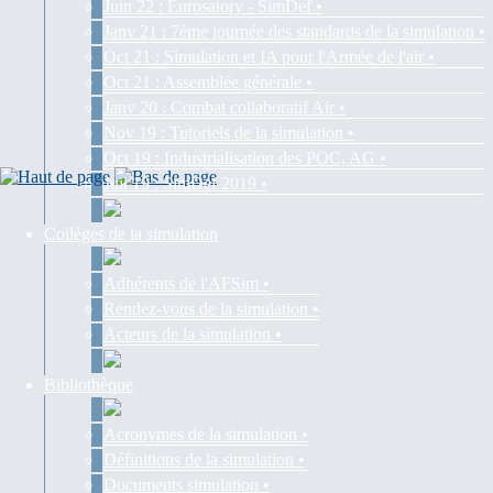
Juin 22 : Eurosatory - SimDef •
Janv 21 : 7ème journée des standards de la simulation •
Oct 21 : Simulation et IA pour l'Armée de l'air •
Oct 21 : Assemblée générale •
Janv 20 : Combat collaboratif Air •
Nov 19 : Tutoriels de la simulation •
Oct 19 : Industrialisation des POC, AG •
Juil 19 : SimDef 2019 •
Collèges de la simulation
Adhérents de l'AFSim •
Rendez-vous de la simulation •
Acteurs de la simulation •
Bibliothèque
Acronymes de la simulation •
Définitions de la simulation •
Documents simulation •