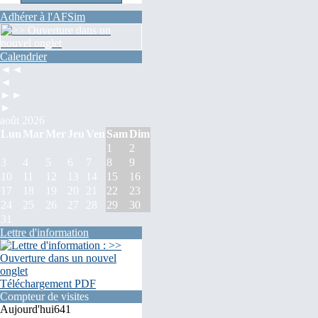
Adhérer à l'AFSim
Calendrier
◄◄
◄
►►
►
août 2026
Lun
Mar
Mer
Jeu
Ven
Sam
Dim
1
2
3
4
5
6
7
8
9
10
11
12
13
14
15
16
17
18
19
20
21
22
23
24
25
26
27
28
29
30
31
Lettre d'information
Téléchargement PDF
Compteur de visites
Aujourd'hui
641