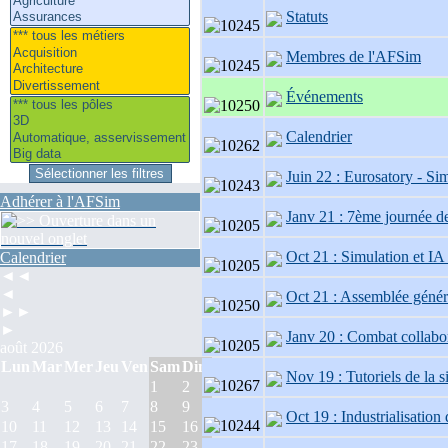
Statuts
Membres de l'AFSim
Événements
Calendrier
Juin 22 : Eurosatory - S
Adhérer à l'AFSim
Janv 21 : 7ème journée de
Oct 21 : Simulation et IA 
Calendrier
◄◄
◄
Oct 21 : Assemblée génér
►►
►
Janv 20 : Combat collabor
août 2026
Lun
Mar
Mer
Jeu
Ven
Sam
Dim
Nov 19 : Tutoriels de la s
1
2
3
4
5
6
7
8
9
Oct 19 : Industrialisati
10
11
12
13
14
15
16
17
18
19
20
21
22
23