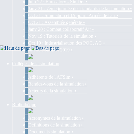
Juin 22 : Eurosatory - SimDef •
Janv 21 : 7ème journée des standards de la simulation •
Oct 21 : Simulation et IA pour l'Armée de l'air •
Oct 21 : Assemblée générale •
Janv 20 : Combat collaboratif Air •
Nov 19 : Tutoriels de la simulation •
Oct 19 : Industrialisation des POC, AG •
Juil 19 : SimDef 2019 •
Collèges de la simulation
Adhérents de l'AFSim •
Rendez-vous de la simulation •
Acteurs de la simulation •
Bibliothèque
Acronymes de la simulation •
Définitions de la simulation •
Documents simulation •