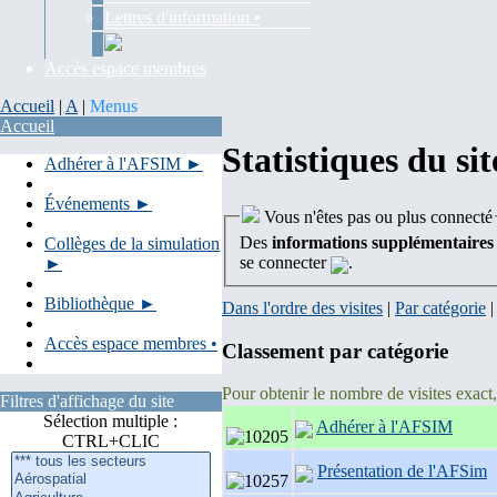
Lettres d'information •
Accès espace membres
Accueil
|
A
|
Menus
Accueil
Statistiques du sit
Adhérer à l'AFSIM ►
Événements ►
Vous n'êtes pas ou plus connecté
Des
informations supplémentaires
Collèges de la simulation
se connecter
.
►
Bibliothèque ►
Dans l'ordre des visites
|
Par catégorie
Accès espace membres •
Classement par catégorie
Pour obtenir le nombre de visites exact
Filtres d'affichage du site
Sélection multiple :
Adhérer à l'AFSIM
CTRL+CLIC
Présentation de l'AFSim