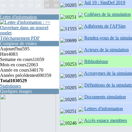
Juil 19 : SimDef 2019
24
25
26
27
28
29
30
31
Collèges de la simulation
Lettre d'information
Adhérents de l'AFSim
Rendez-vous de la simula
Téléchargement PDF
Compteur de visites
Aujourd'hui
595
Acteurs de la simulation
Hier
4083
Semaine en cours
11659
Bibliothèque
Mois en cours
22063
Année en cours
340170
Acronymes de la simulati
Années précédentes
690359
Total
1030529
Définitions de la simulati
Statistiques
Quelques images
Documents simulation
Lettres d'information
Accès espace membres