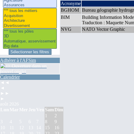
Acronyme
BGHOM
Bureau géographie hydrogr
BIM
Building Information Mode
Traduction : Maquette Numé
NVG
NATO Vector Graphic
Adhérer à l'AFSim
Calendrier
◄◄
◄
►►
►
août 2026
Lun
Mar
Mer
Jeu
Ven
Sam
Dim
1
2
3
4
5
6
7
8
9
10
11
12
13
14
15
16
17
18
19
20
21
22
23