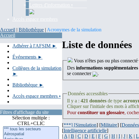
Lettres d'information •
Accès espace membres
Accueil
|
Bibliothèque
|
Acronymes de la simulation
Accueil
Liste de données
Adhérer à l'AFSIM ►
Événements ►
Vous n'êtes pas ou plus connecté
Des
informations supplémentaires
Collèges de la simulation
se connecter
.
►
Bibliothèque ►
Données accessibles
Accès espace membres •
Il y a :
421 données
de type
acrony
Cliquer sur l'initiale des mots à affich
Filtres d'affichage du site
Pour
constituer un glossaire
, coche
Sélection multiple :
CTRL+CLIC
[
***] [
Simulation
] [
Militaire
] [
Données
[
Intelligence artificielle
]
|
A
|
B
|
C
|
D
|
E
|
F
|
G
|
H
|
I
|
J
|
K
|
L