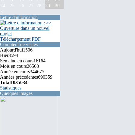
24
25
26
27
28
29
30
31
Lettre d'information
Téléchargement PDF
Compteur de visites
Aujourd'hui
1506
Hier
3594
Semaine en cours
16164
Mois en cours
26568
Année en cours
344675
Années précédentes
690359
Total
1035034
Statistiques
Quelques images