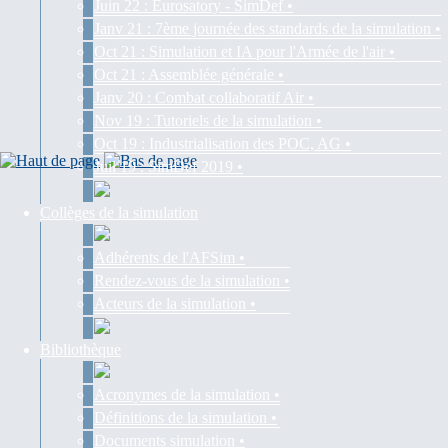
Juin 22 : Eurosatory - SimDef •
Janv 21 : 7ème journée des standards de la simulation •
Oct 21 : Simulation et IA pour l'Armée de l'air •
Oct 21 : Assemblée générale •
Janv 20 : Combat collaboratif Air •
Nov 19 : Tutoriels de la simulation •
Oct 19 : Industrialisation des POC, AG •
Juil 19 : SimDef 2019 •
Collèges de la simulation
Adhérents de l'AFSim •
Rendez-vous de la simulation •
Acteurs de la simulation •
Bibliothèque
Acronymes de la simulation •
Définitions de la simulation •
Documents simulation •