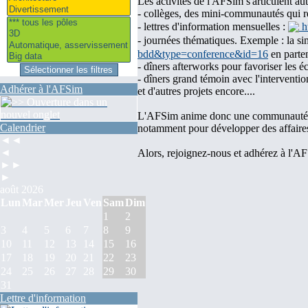
Les activités de l'AFSim s'articulent aut
- collèges, des mini-communautés qui r
- lettres d'information mensuelles :
ht
- journées thématiques. Exemple : la simu
bdd&type=conference&id=16
en parten
- dîners afterworks pour favoriser les 
- dîners grand témoin avec l'interventio
Adhérer à l'AFSim
et d'autres projets encore....
L'AFSim anime donc une communauté déd
Calendrier
notamment pour développer des affaires 
◄◄
◄
Alors, rejoignez-nous et adhérez à l'A
►►
►
août 2026
Lun
Mar
Mer
Jeu
Ven
Sam
Dim
1
2
3
4
5
6
7
8
9
10
11
12
13
14
15
16
17
18
19
20
21
22
23
24
25
26
27
28
29
30
31
Lettre d'information