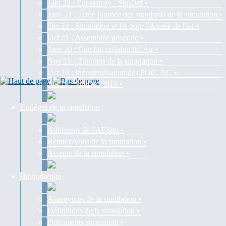
Juin 22 : Eurosatory - SimDef •
Janv 21 : 7ème journée des standards de la simulation •
Oct 21 : Simulation et IA pour l'Armée de l'air •
Oct 21 : Assemblée générale •
Janv 20 : Combat collaboratif Air •
Nov 19 : Tutoriels de la simulation •
Oct 19 : Industrialisation des POC, AG •
Juil 19 : SimDef 2019 •
Collèges de la simulation
Adhérents de l'AFSim •
Rendez-vous de la simulation •
Acteurs de la simulation •
Bibliothèque
Acronymes de la simulation •
Définitions de la simulation •
Documents simulation •