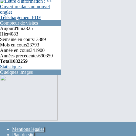
Téléchargement PDF
Compteur de visites
Aujourd'hui
2325
Hier
4083
Semaine en cours
13389
Mois en cours
23793
Année en cours
341900
Années précédentes
690359
Total
1032259
Statistiques
Quelques images
Mentions légales
Plan du site