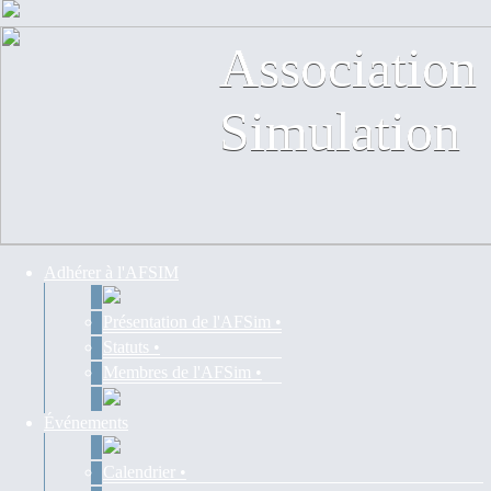
Association 
Association 
Contact
Simulation
Simulation
Adhérer à l'AFSIM
Présentation de l'AFSim •
Statuts •
Membres de l'AFSim •
Événements
Calendrier •