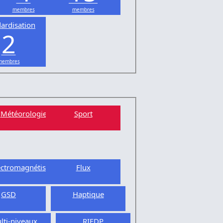
membres
membres
ardisation
2
membres
Météorologie
Sport
ectromagnétisme
Flux
GSD
Haptique
lti-niveaux
RIEDP