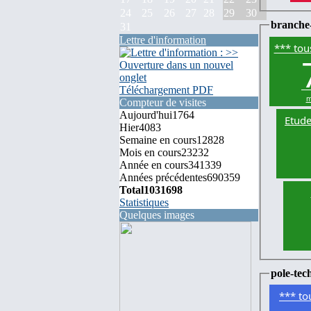
24
25
26
27
28
29
30
branche
31
Lettre d'information
*** tou
Téléchargement PDF
m
Compteur de visites
Aujourd'hui
1764
Etude
Hier
4083
Semaine en cours
12828
Mois en cours
23232
Année en cours
341339
Années précédentes
690359
Total
1031698
Statistiques
Quelques images
pole-tec
*** to