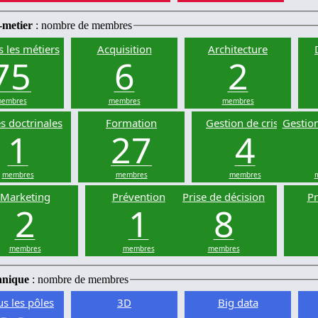
-metier
: nombre de membres
s les métiers
Acquisition
Architecture
75
6
2
embres
membres
membres
s doctrinales
Formation
Gestion de crise
Gestion
1
27
4
membres
membres
membres
Marketing
Prévention
Prise de décision
Pr
2
1
8
membres
membres
membres
hnique
: nombre de membres
us les pôles
3D
Big data