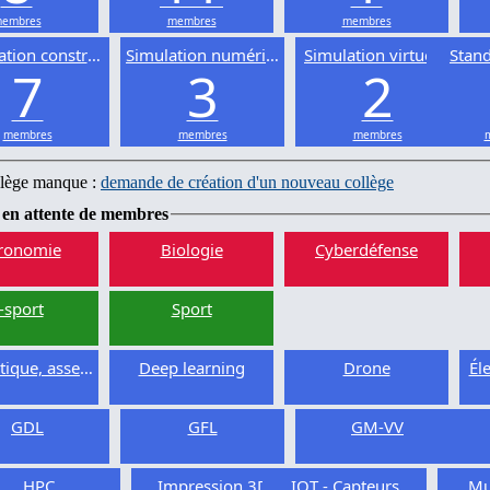
embres
membres
membres
ation constructive
Simulation numérique
Simulation virtuelle
Stand
7
3
2
membres
membres
membres
llège manque :
demande de création d'un nouveau collège
 en attente de membres
ronomie
Biologie
Cyberdéfense
-sport
Sport
ique, asservissement
Deep learning
Drone
Él
GDL
GFL
GM-VV
HPC
Impression 3D
IOT - Capteurs
Mu