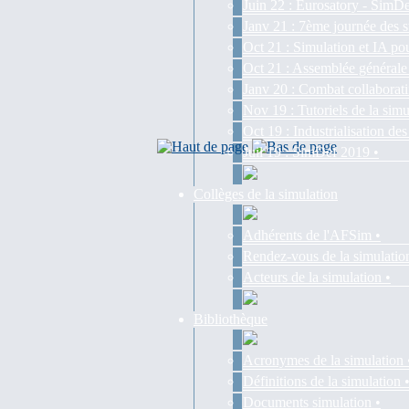
Juin 22 : Eurosatory - SimDe
Janv 21 : 7ème journée des s
Oct 21 : Simulation et IA pou
Oct 21 : Assemblée générale
Janv 20 : Combat collaborati
Nov 19 : Tutoriels de la simu
Oct 19 : Industrialisation d
Juil 19 : SimDef 2019 •
Collèges de la simulation
Adhérents de l'AFSim •
Rendez-vous de la simulatio
Acteurs de la simulation •
Bibliothèque
Acronymes de la simulation 
Définitions de la simulation 
Documents simulation •