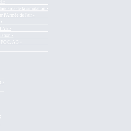
f •
tandards de la simulation •
r l'Armée de l'air •
 •
f Air •
lation •
es POC, AG •
n •
•
•