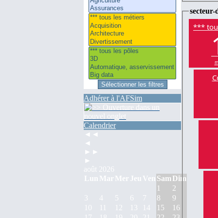
secteur-d
*** tou
m
C
Adhérer à l'AFSim
Calendrier
◄◄
◄
►►
►
août 2026
Lun
Mar
Mer
Jeu
Ven
Sam
Dim
1
2
3
4
5
6
7
8
9
10
11
12
13
14
15
16
17
18
19
20
21
22
23