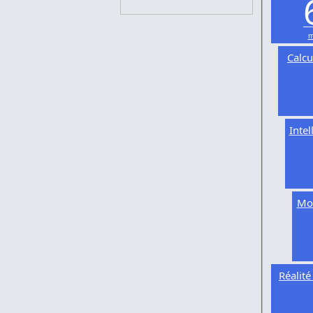
m
Calcu
Intel
Mod
Réalit