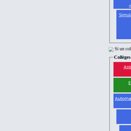
m
Simul
Si un co
Collèges
Ast
E
Automat