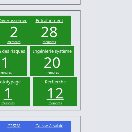
Divertissement
Entraînement
2
28
membres
membres
 des risques
Ingénierie système
1
20
membres
membres
ototypage
Recherche
1
12
membres
membres
C2SIM
Caisse à sable