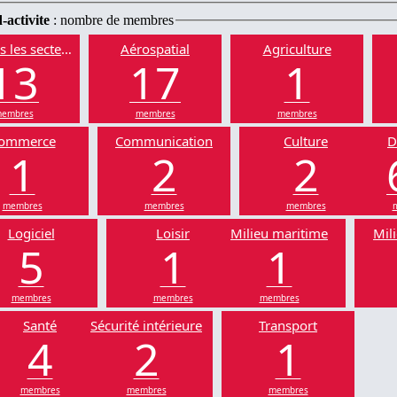
-activite
: nombre de membres
s les secteurs
Aérospatial
Agriculture
13
17
1
embres
membres
membres
ommerce
Communication
Culture
D
1
2
2
membres
membres
membres
Logiciel
Loisir
Milieu maritime
Mili
5
1
1
membres
membres
membres
Santé
Sécurité intérieure
Transport
4
2
1
membres
membres
membres