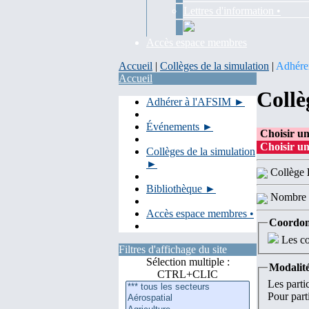
Lettres d'information •
Accès espace membres
Accueil
|
Collèges de la simulation
|
Adhére
Accueil
Collè
Adhérer à l'AFSIM ►
Événements ►
Choisir un
Choisir un
Collèges de la simulation
►
Collège
Bibliothèque ►
Nombre 
Accès espace membres •
Coordon
Les co
Filtres d'affichage du site
Sélection multiple :
Modalité
CTRL+CLIC
Les parti
Pour parti