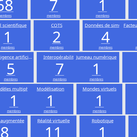
68
7
1
embres
membres
membres
l scientifique
COTS
Données de simulation
Facte
1
2
4
membres
membres
membres
ligence artificielle
Interopérabilité
Jumeau numérique
5
7
1
membres
membres
membres
èles multiphysiques
Modélisation
Mondes virtuels
1
1
1
membres
membres
membres
é augmentée
Réalité virtuelle
Robotique
8
11
1