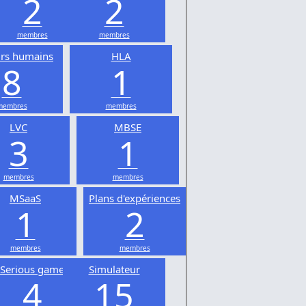
2
2
membres
membres
urs humains
HLA
8
1
membres
membres
LVC
MBSE
3
1
membres
membres
MSaaS
Plans d'expériences
1
2
membres
membres
Serious game
Simulateur
4
15