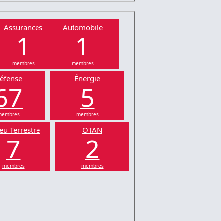
Assurances
Automobile
1
1
membres
membres
éfense
Énergie
67
5
membres
membres
eu Terrestre
OTAN
7
2
membres
membres