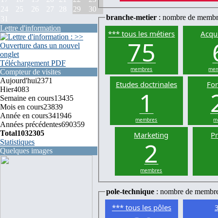
24
25
26
27
28
29
30
branche-metier
: nombre de membr
31
Lettre d'information
*** tous les métiers
Acqui
75
Téléchargement PDF
membres
mem
Compteur de visites
Aujourd'hui
2371
Etudes doctrinales
Fo
Hier
4083
1
Semaine en cours
13435
Mois en cours
23839
Année en cours
341946
membres
m
Années précédentes
690359
Total
1032305
Marketing
P
2
Statistiques
Quelques images
membres
pole-technique
: nombre de membr
*** tous les pôles