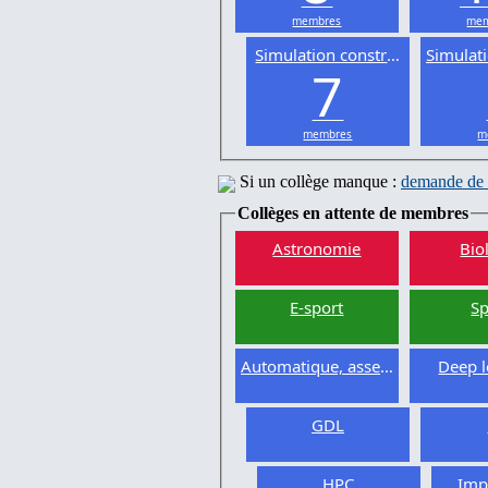
membres
mem
Simulation constructive
Simulat
7
membres
m
Si un collège manque :
demande de 
Collèges en attente de membres
Astronomie
Bio
E-sport
Sp
Automatique, asservissement
Deep l
GDL
HPC
Imp