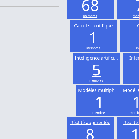
68
membres
mem
Calcul scientifique
1
membres
m
Intelligence artificielle
Inte
5
membres
Modèles multiphysiques
Modéli
1
membres
memb
Réalité augmentée
Réalité 
8