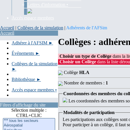
Lettres d'information •
Accès espace membres
Accueil
|
Collèges de la simulation
|
Adhérents de l'AFSim
Accueil
Collèges : adhére
Adhérer à l'AFSIM ►
Événements ►
Choisir un type de Collège
dans la li
Choisir un Collège
dans la liste dérou
Collèges de la simulation
►
Collège
HLA
Bibliothèque ►
Nombre de membres :
1
Accès espace membres •
Coordonnées des membres du col
Les coordonnées des membres sont
Filtres d'affichage du site
Sélection multiple :
Modalités de participation
CTRL+CLIC
Les participations aux collèges sont
Pour participer à un collège, il faut 