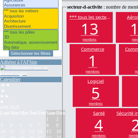
secteur-d-activite
: nombre de mem
*** tous les secteurs
Aéros
13
membres
mem
Commerce
Comm
1
Adhérer à l'AFSim
membres
m
Calendrier
Logiciel
5
◄◄
◄
►►
►
membres
août 2026
Santé
Sécurité i
Lun
Mar
Mer
Jeu
Ven
Sam
Dim
4
1
2
3
4
5
6
7
8
9
10
11
12
13
14
15
16
membres
memb
17
18
19
20
21
22
23