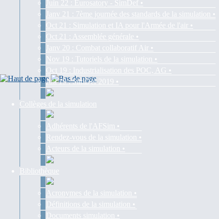
Juin 22 : Eurosatory - SimDef •
Janv 21 : 7ème journée des standards de la simulation •
Oct 21 : Simulation et IA pour l'Armée de l'air •
Oct 21 : Assemblée générale •
Janv 20 : Combat collaboratif Air •
Nov 19 : Tutoriels de la simulation •
Oct 19 : Industrialisation des POC, AG •
Juil 19 : SimDef 2019 •
Collèges de la simulation
Adhérents de l'AFSim •
Rendez-vous de la simulation •
Acteurs de la simulation •
Bibliothèque
Acronymes de la simulation •
Définitions de la simulation •
Documents simulation •