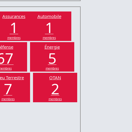
Assurances
Automobile
1
1
membres
membres
éfense
Énergie
67
5
membres
membres
eu Terrestre
OTAN
7
2
membres
membres