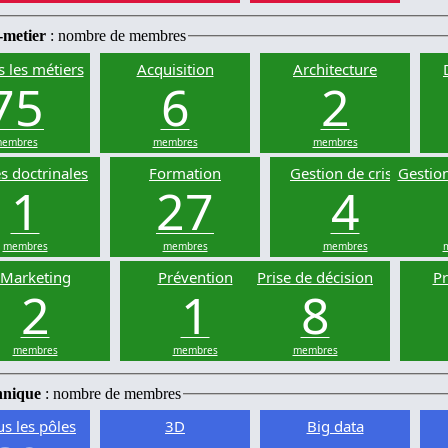
-metier
: nombre de membres
s les métiers
Acquisition
Architecture
75
6
2
embres
membres
membres
s doctrinales
Formation
Gestion de crise
Gestion
1
27
4
membres
membres
membres
Marketing
Prévention
Prise de décision
Pr
2
1
8
membres
membres
membres
hnique
: nombre de membres
us les pôles
3D
Big data