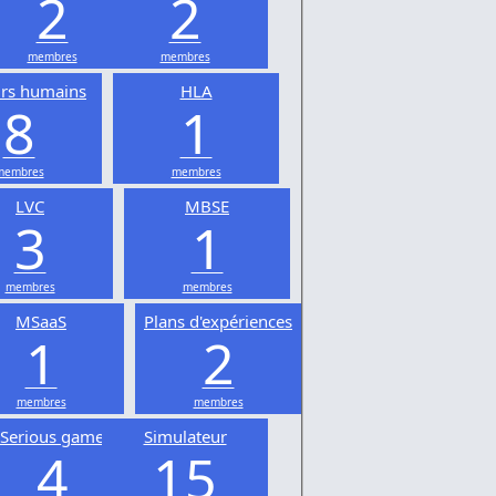
2
2
membres
membres
urs humains
HLA
8
1
membres
membres
LVC
MBSE
3
1
membres
membres
MSaaS
Plans d'expériences
1
2
membres
membres
Serious game
Simulateur
4
15