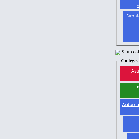
m
Simul
Si un co
Collèges
Ast
E
Automat