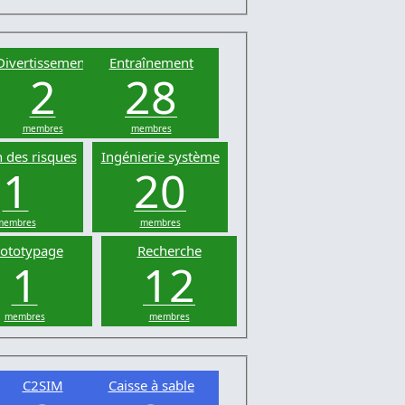
Divertissement
Entraînement
2
28
membres
membres
 des risques
Ingénierie système
1
20
membres
membres
ototypage
Recherche
1
12
membres
membres
C2SIM
Caisse à sable