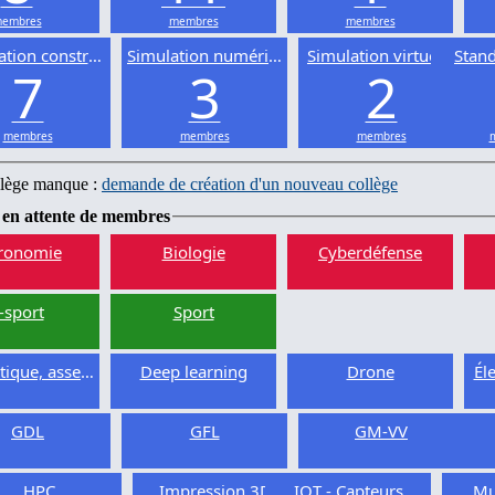
embres
membres
membres
ation constructive
Simulation numérique
Simulation virtuelle
Stand
7
3
2
membres
membres
membres
llège manque :
demande de création d'un nouveau collège
 en attente de membres
ronomie
Biologie
Cyberdéfense
-sport
Sport
ique, asservissement
Deep learning
Drone
Él
GDL
GFL
GM-VV
HPC
Impression 3D
IOT - Capteurs
Mu