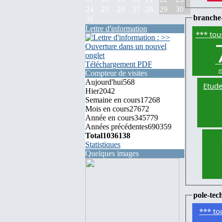
24
25
26
27
28
29
30
branche
31
Lettre d'information
*** tou
Téléchargement PDF
m
Compteur de visites
Aujourd'hui
568
Etude
Hier
2042
Semaine en cours
17268
Mois en cours
27672
Année en cours
345779
Années précédentes
690359
Total
1036138
Statistiques
Quelques images
pole-tec
*** to