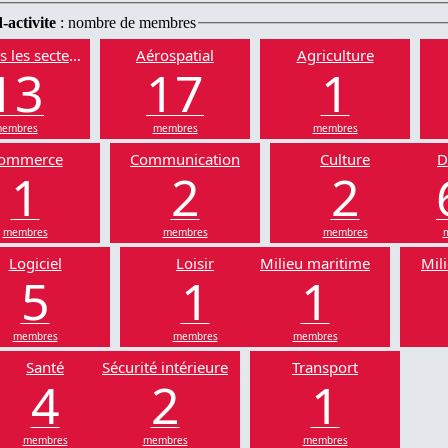
-activite
: nombre de membres
s les secteurs
Aérospatial
Agriculture
13
17
1
embres
membres
membres
ommerce
Communication
Culture
D
1
2
2
membres
membres
membres
Logiciel
Loisir
Milieu maritime
Mili
5
1
1
membres
membres
membres
Santé
Sécurité intérieure
Transport
4
2
1
membres
membres
membres