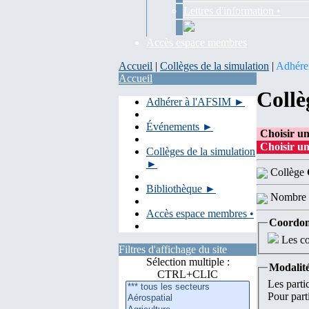
Lettres d'information •
Accès espace membres
Accueil
|
Collèges de la simulation
|
Adhére
Accueil
Collè
Adhérer à l'AFSIM ►
Événements ►
Choisir un
Choisir un
Collèges de la simulation
►
Collège
Bibliothèque ►
Nombre 
Accès espace membres •
Coordon
Les co
Filtres d'affichage du site
Sélection multiple :
Modalité
CTRL+CLIC
Les parti
Pour parti