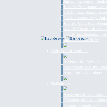
Juin 22 : Eurosatory - SimDe
Janv 21 : 7ème journée des s
Oct 21 : Simulation et IA pou
Oct 21 : Assemblée générale
Janv 20 : Combat collaborati
Nov 19 : Tutoriels de la simu
Oct 19 : Industrialisation d
Juil 19 : SimDef 2019 •
Collèges de la simulation
Adhérents de l'AFSim •
Rendez-vous de la simulatio
Acteurs de la simulation •
Bibliothèque
Acronymes de la simulation 
Définitions de la simulation 
Documents simulation •