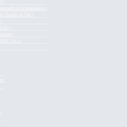
f •
tandards de la simulation •
r l'Armée de l'air •
 •
f Air •
lation •
es POC, AG •
n •
•
•