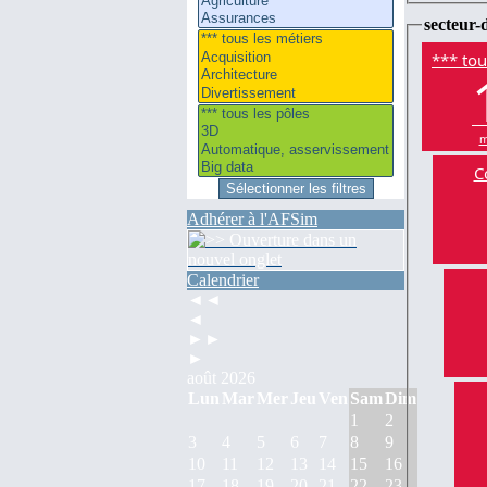
secteur-d
*** tou
m
C
Adhérer à l'AFSim
Calendrier
◄◄
◄
►►
►
août 2026
Lun
Mar
Mer
Jeu
Ven
Sam
Dim
1
2
3
4
5
6
7
8
9
10
11
12
13
14
15
16
17
18
19
20
21
22
23