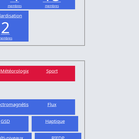
membres
membres
ardisation
2
membres
Météorologie
Sport
ectromagnétisme
Flux
GSD
Haptique
lti-niveaux
RIEDP