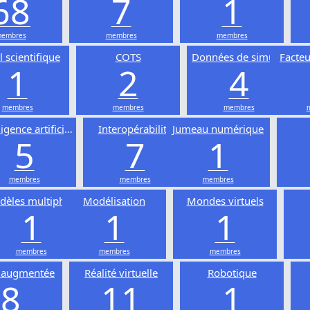
68
7
1
embres
membres
membres
l scientifique
COTS
Données de simulation
Facte
1
2
4
membres
membres
membres
ligence artificielle
Interopérabilité
Jumeau numérique
5
7
1
membres
membres
membres
èles multiphysiques
Modélisation
Mondes virtuels
1
1
1
membres
membres
membres
é augmentée
Réalité virtuelle
Robotique
8
11
1