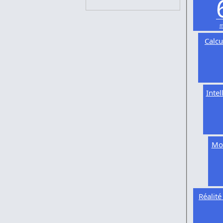
m
Calcu
Intel
Mod
Réalit