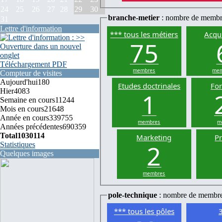
24
25
26
27
28
29
30
branche-metier
: nombre de membr
31
Lettre d'information
*** tous les métiers
Acqui
75
Téléchargement PDF
membres
mem
Compteur de visites
Aujourd'hui
180
Etudes doctrinales
Fo
Hier
4083
1
Semaine en cours
11244
Mois en cours
21648
Année en cours
339755
membres
m
Années précédentes
690359
Total
1030114
Marketing
P
2
Statistiques
Quelques images
membres
pole-technique
: nombre de membr
*** tous les pôles