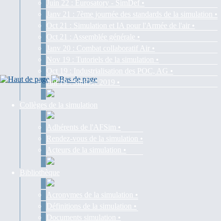
Juin 22 : Eurosatory - SimDef •
Janv 21 : 7ème journée des standards de la simulation •
Oct 21 : Simulation et IA pour l'Armée de l'air •
Oct 21 : Assemblée générale •
Janv 20 : Combat collaboratif Air •
Nov 19 : Tutoriels de la simulation •
Oct 19 : Industrialisation des POC, AG •
Juil 19 : SimDef 2019 •
Collèges de la simulation
Adhérents de l'AFSim •
Rendez-vous de la simulation •
Acteurs de la simulation •
Bibliothèque
Acronymes de la simulation •
Définitions de la simulation •
Documents simulation •