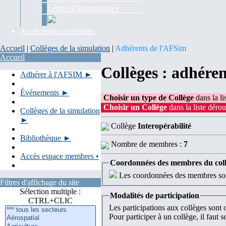
Lettres d'information •
Accès espace membres
Accueil
|
Collèges de la simulation
|
Adhérents de l'AFSim
Accueil
Collèges : adhére
Adhérer à l'AFSIM ►
Événements ►
Choisir un type de Collège
dans la li
Choisir un Collège
dans la liste dérou
Collèges de la simulation
►
Collège
Interopérabilité
Bibliothèque ►
Nombre de membres :
7
Accès espace membres •
Coordonnées des membres du col
Les coordonnées des membres sont
Filtres d'affichage du site
Sélection multiple :
Modalités de participation
CTRL+CLIC
Les participations aux collèges sont
Pour participer à un collège, il faut 