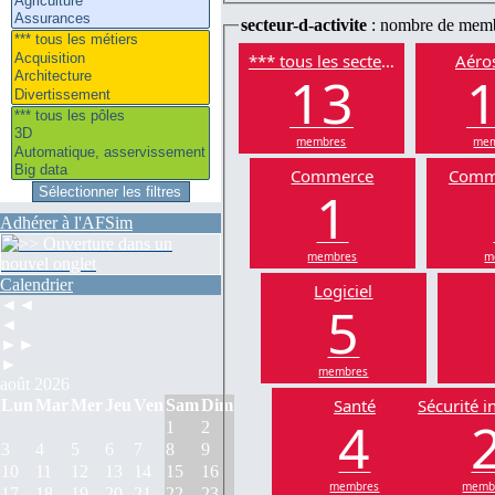
secteur-d-activite
: nombre de mem
*** tous les secteurs
Aéros
13
membres
mem
Commerce
Comm
1
Adhérer à l'AFSim
membres
m
Calendrier
Logiciel
5
◄◄
◄
►►
►
membres
août 2026
Santé
Sécurité i
Lun
Mar
Mer
Jeu
Ven
Sam
Dim
4
1
2
3
4
5
6
7
8
9
10
11
12
13
14
15
16
membres
memb
17
18
19
20
21
22
23