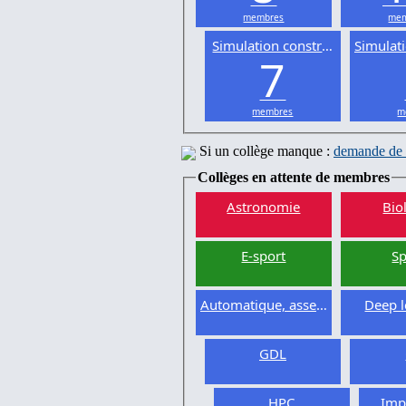
membres
mem
Simulation constructive
Simulat
7
membres
m
Si un collège manque :
demande de 
Collèges en attente de membres
Astronomie
Bio
E-sport
Sp
Automatique, asservissement
Deep l
GDL
HPC
Imp