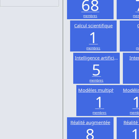
68
membres
mem
Calcul scientifique
1
membres
m
Intelligence artificielle
Inte
5
membres
Modèles multiphysiques
Modéli
1
membres
memb
Réalité augmentée
Réalité 
8