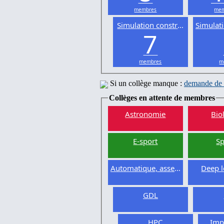
membres
mem
Simulation constructive
Simulat
7
membres
m
Si un collège manque :
demande de 
Collèges en attente de membres
Astronomie
Bio
E-sport
Sp
Automatique, asservissement
Deep l
GDL
HPC
Imp