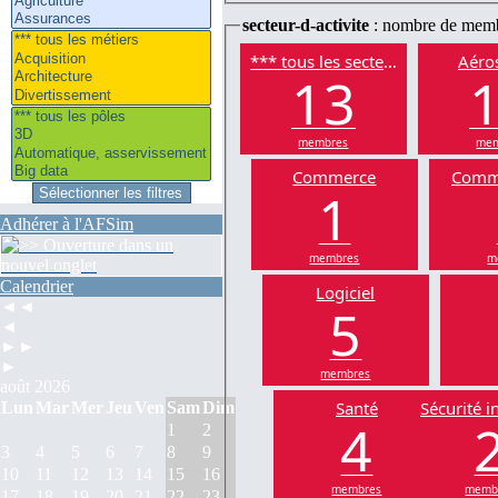
secteur-d-activite
: nombre de mem
*** tous les secteurs
Aéros
13
membres
mem
Commerce
Comm
1
Adhérer à l'AFSim
membres
m
Calendrier
Logiciel
5
◄◄
◄
►►
►
membres
août 2026
Santé
Sécurité i
Lun
Mar
Mer
Jeu
Ven
Sam
Dim
4
1
2
3
4
5
6
7
8
9
10
11
12
13
14
15
16
membres
memb
17
18
19
20
21
22
23