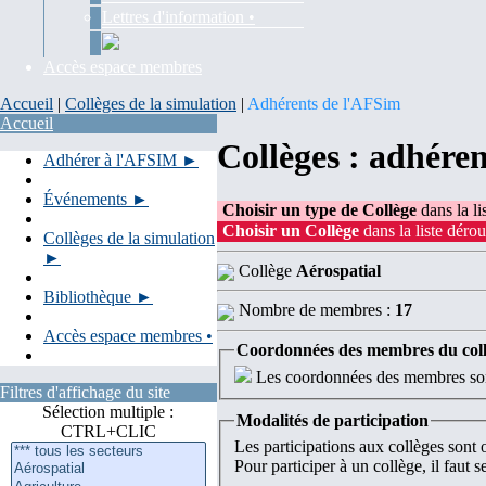
Lettres d'information •
Accès espace membres
Accueil
|
Collèges de la simulation
|
Adhérents de l'AFSim
Accueil
Collèges : adhére
Adhérer à l'AFSIM ►
Événements ►
Choisir un type de Collège
dans la li
Choisir un Collège
dans la liste dérou
Collèges de la simulation
►
Collège
Aérospatial
Bibliothèque ►
Nombre de membres :
17
Accès espace membres •
Coordonnées des membres du col
Les coordonnées des membres sont
Filtres d'affichage du site
Sélection multiple :
Modalités de participation
CTRL+CLIC
Les participations aux collèges sont
Pour participer à un collège, il faut 