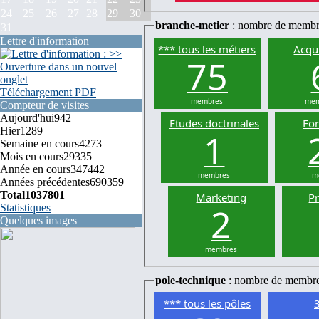
24
25
26
27
28
29
30
branche-metier
: nombre de membr
31
Lettre d'information
*** tous les métiers
Acqui
75
Téléchargement PDF
membres
mem
Compteur de visites
Aujourd'hui
942
Etudes doctrinales
Fo
Hier
1289
1
Semaine en cours
4273
Mois en cours
29335
Année en cours
347442
membres
m
Années précédentes
690359
Total
1037801
Marketing
P
2
Statistiques
Quelques images
membres
pole-technique
: nombre de membr
*** tous les pôles