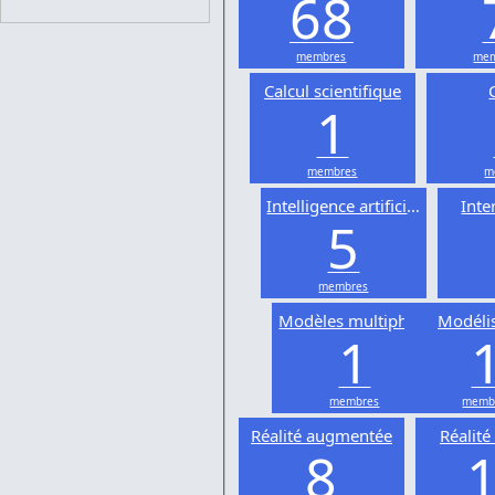
68
membres
mem
Calcul scientifique
1
membres
m
Intelligence artificielle
Inte
5
membres
Modèles multiphysiques
Modéli
1
membres
memb
Réalité augmentée
Réalité 
8