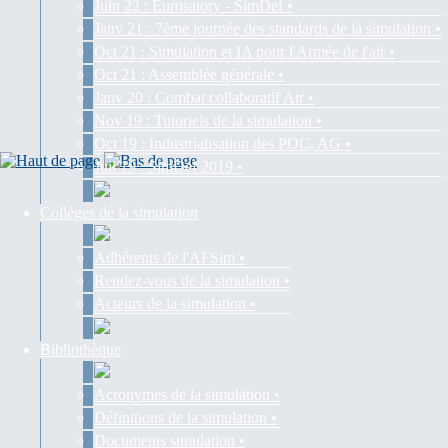
Juin 22 : Eurosatory - SimDef •
Janv 21 : 7ème journée des standards de la simulation •
Oct 21 : Simulation et IA pour l'Armée de l'air •
Oct 21 : Assemblée générale •
Janv 20 : Combat collaboratif Air •
Nov 19 : Tutoriels de la simulation •
Oct 19 : Industrialisation des POC, AG •
Juil 19 : SimDef 2019 •
Collèges de la simulation
Adhérents de l'AFSim •
Rendez-vous de la simulation •
Acteurs de la simulation •
Bibliothèque
Acronymes de la simulation •
Définitions de la simulation •
Documents simulation •