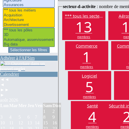
secteur-d-activite
: nombre de mem
*** tous les secteurs
Aéros
13
membres
mem
Commerce
Comm
1
Adhérer à l'AFSim
membres
m
Calendrier
Logiciel
5
◄◄
◄
►►
►
membres
août 2026
Santé
Sécurité i
Lun
Mar
Mer
Jeu
Ven
Sam
Dim
4
1
2
3
4
5
6
7
8
9
10
11
12
13
14
15
16
membres
memb
17
18
19
20
21
22
23