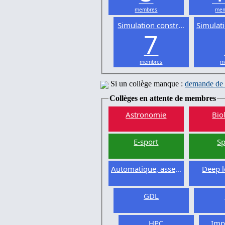
membres
mem
Simulation constructive
Simulat
7
membres
m
Si un collège manque :
demande de 
Collèges en attente de membres
Astronomie
Bio
E-sport
Sp
Automatique, asservissement
Deep l
GDL
HPC
Imp