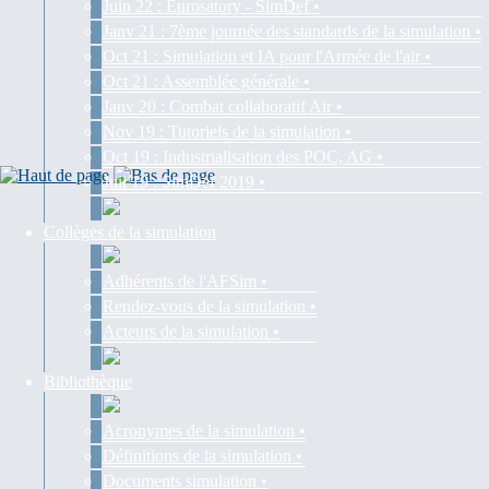
Juin 22 : Eurosatory - SimDef •
Janv 21 : 7ème journée des standards de la simulation •
Oct 21 : Simulation et IA pour l'Armée de l'air •
Oct 21 : Assemblée générale •
Janv 20 : Combat collaboratif Air •
Nov 19 : Tutoriels de la simulation •
Oct 19 : Industrialisation des POC, AG •
Juil 19 : SimDef 2019 •
Collèges de la simulation
Adhérents de l'AFSim •
Rendez-vous de la simulation •
Acteurs de la simulation •
Bibliothèque
Acronymes de la simulation •
Définitions de la simulation •
Documents simulation •