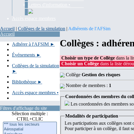
Lettres d'information •
Accès espace membres
Accueil
|
Collèges de la simulation
|
Adhérents de l'AFSim
Accueil
Collèges : adhére
Adhérer à l'AFSIM ►
Événements ►
Choisir un type de Collège
dans la li
Choisir un Collège
dans la liste dérou
Collèges de la simulation
►
Collège
Gestion des risques
Bibliothèque ►
Nombre de membres :
1
Accès espace membres •
Coordonnées des membres du col
Les coordonnées des membres sont
Filtres d'affichage du site
Sélection multiple :
Modalités de participation
CTRL+CLIC
Les participations aux collèges sont
Pour participer à un collège, il faut 