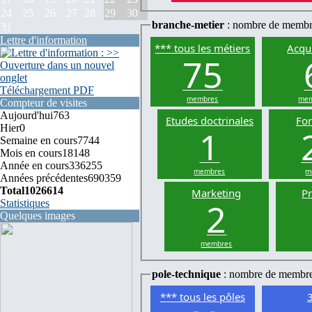
24
25
26
27
28
29
30
branche-metier
: nombre de membr
31
Lettre d'information
*** tous les métiers
Acqui
75
Téléchargement PDF
membres
mem
Compteur de visites
Aujourd'hui
763
Etudes doctrinales
Fo
Hier
0
1
Semaine en cours
7744
Mois en cours
18148
Année en cours
336255
membres
m
Années précédentes
690359
Total
1026614
Marketing
P
2
Statistiques
Quelques images
membres
pole-technique
: nombre de membr
*** tous les pôles