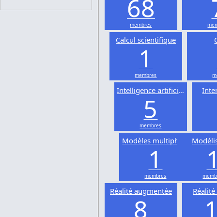
68
membres
mem
Calcul scientifique
1
membres
m
Intelligence artificielle
Inte
5
membres
Modèles multiphysiques
Modéli
1
membres
memb
Réalité augmentée
Réalité 
8