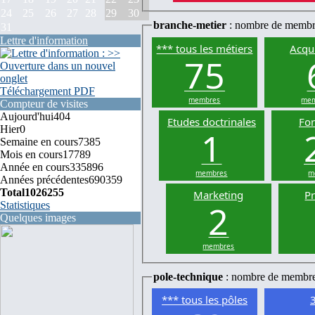
24
25
26
27
28
29
30
branche-metier
: nombre de membr
31
Lettre d'information
*** tous les métiers
Acqui
75
Téléchargement PDF
membres
mem
Compteur de visites
Aujourd'hui
404
Etudes doctrinales
Fo
Hier
0
1
Semaine en cours
7385
Mois en cours
17789
Année en cours
335896
membres
m
Années précédentes
690359
Total
1026255
Marketing
P
2
Statistiques
Quelques images
membres
pole-technique
: nombre de membr
*** tous les pôles