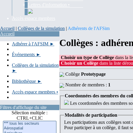
Lettres d'information •
Accès espace membres
Accueil
|
Collèges de la simulation
|
Adhérents de l'AFSim
Accueil
Collèges : adhére
Adhérer à l'AFSIM ►
Événements ►
Choisir un type de Collège
dans la li
Choisir un Collège
dans la liste dérou
Collèges de la simulation
►
Collège
Prototypage
Bibliothèque ►
Nombre de membres :
1
Accès espace membres •
Coordonnées des membres du col
Les coordonnées des membres sont
Filtres d'affichage du site
Sélection multiple :
Modalités de participation
CTRL+CLIC
Les participations aux collèges sont
Pour participer à un collège, il faut 