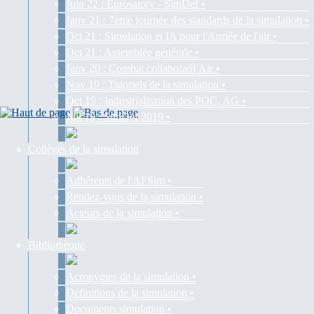
Juin 22 : Eurosatory - SimDef •
Janv 21 : 7ème journée des standards de la simulation •
Oct 21 : Simulation et IA pour l'Armée de l'air •
Oct 21 : Assemblée générale •
Janv 20 : Combat collaboratif Air •
Nov 19 : Tutoriels de la simulation •
Oct 19 : Industrialisation des POC, AG •
Juil 19 : SimDef 2019 •
Collèges de la simulation
Adhérents de l'AFSim •
Rendez-vous de la simulation •
Acteurs de la simulation •
Bibliothèque
Acronymes de la simulation •
Définitions de la simulation •
Documents simulation •