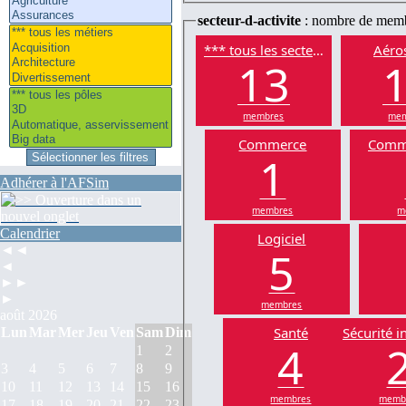
secteur-d-activite
: nombre de mem
*** tous les secteurs
Aéros
13
membres
mem
Commerce
Comm
1
Adhérer à l'AFSim
membres
m
Calendrier
Logiciel
5
◄◄
◄
►►
►
membres
août 2026
Santé
Sécurité i
Lun
Mar
Mer
Jeu
Ven
Sam
Dim
4
1
2
3
4
5
6
7
8
9
10
11
12
13
14
15
16
membres
memb
17
18
19
20
21
22
23