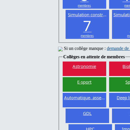
membres
mem
Simulation constructive
Simulat
7
membres
m
Si un collège manque :
demande de 
Collèges en attente de membres
Astronomie
Bio
E-sport
Sp
Automatique, asservissement
Deep l
GDL
HPC
Imp