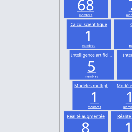
68
membres
mem
Calcul scientifique
1
membres
m
Intelligence artificielle
Inte
5
membres
Modèles multiphysiques
Modéli
1
membres
memb
Réalité augmentée
Réalité 
8