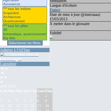
Simulation
Langue d'écriture
France
Date de mise à jour (jj/mm/aaaa)
15/03/2013
À mettre dans le glossaire
Validité
Adhérer à l'AFSim
Calendrier
◄◄
◄
►►
►
août 2026
Lun
Mar
Mer
Jeu
Ven
Sam
Dim
1
2
3
4
5
6
7
8
9
10
11
12
13
14
15
16
17
18
19
20
21
22
23