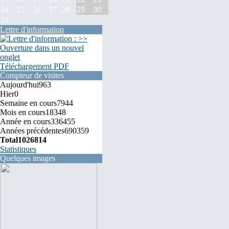
24
25
26
27
28
29
30
31
Lettre d'information
Téléchargement PDF
Compteur de visites
Aujourd'hui
963
Hier
0
Semaine en cours
7944
Mois en cours
18348
Année en cours
336455
Années précédentes
690359
Total
1026814
Statistiques
Quelques images