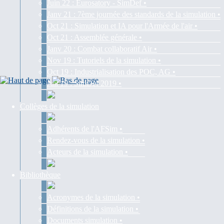
Juin 22 : Eurosatory - SimDef •
Janv 21 : 7ème journée des standards de la simulation •
Oct 21 : Simulation et IA pour l'Armée de l'air •
Oct 21 : Assemblée générale •
Janv 20 : Combat collaboratif Air •
Nov 19 : Tutoriels de la simulation •
Oct 19 : Industrialisation des POC, AG •
Juil 19 : SimDef 2019 •
Collèges de la simulation
Adhérents de l'AFSim •
Rendez-vous de la simulation •
Acteurs de la simulation •
Bibliothèque
Acronymes de la simulation •
Définitions de la simulation •
Documents simulation •