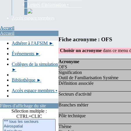
Lettres d'information •
Accès espace membres
Accueil
Accueil
Fiche acronyme : OFS
Adhérer à l'AFSIM ►
Choisir un acronyme
dans ce menu d
Événements ►
Acronyme
Collèges de la simulation
OFS
►
Signification
Outil de Familiarisation Système
Bibliothèque ►
Définition associée
Accès espace membres •
Secteurs d'activité
Branches métier
Filtres d'affichage du site
Sélection multiple :
Pôle technique
CTRL+CLIC
Thème