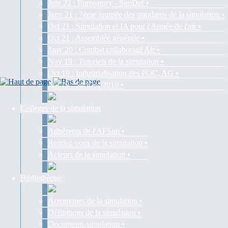
Juin 22 : Eurosatory - SimDef •
Janv 21 : 7ème journée des standards de la simulation •
Oct 21 : Simulation et IA pour l'Armée de l'air •
Oct 21 : Assemblée générale •
Janv 20 : Combat collaboratif Air •
Nov 19 : Tutoriels de la simulation •
Oct 19 : Industrialisation des POC, AG •
Juil 19 : SimDef 2019 •
Collèges de la simulation
Adhérents de l'AFSim •
Rendez-vous de la simulation •
Acteurs de la simulation •
Bibliothèque
Acronymes de la simulation •
Définitions de la simulation •
Documents simulation •