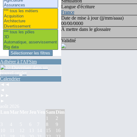
Simulation
Langue d'écriture
France
Date de mise à jour (jj/mm/aaaa)
00/00/0000
À mettre dans le glossaire
Validité
Adhérer à l'AFSim
Calendrier
◄◄
◄
►►
►
août 2026
Lun
Mar
Mer
Jeu
Ven
Sam
Dim
1
2
3
4
5
6
7
8
9
10
11
12
13
14
15
16
17
18
19
20
21
22
23