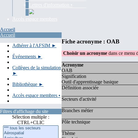
Lettres d'information •
Accès espace membres
Accueil
Accueil
Fiche acronyme : OAB
Adhérer à l'AFSIM ►
Choisir un acronyme
dans ce menu d
Événements ►
Acronyme
Collèges de la simulation
OAB
►
Signification
Outil d'apprentissage basique
Bibliothèque ►
Définition associée
Accès espace membres •
Secteurs d'activité
Branches métier
Filtres d'affichage du site
Sélection multiple :
Pôle technique
CTRL+CLIC
Thème