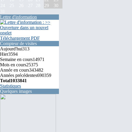
24
25
26
27
28
29
30
31
Lettre d'information
Téléchargement PDF
Compteur de visites
Aujourd'hui
313
Hier
3594
Semaine en cours
14971
Mois en cours
25375
Année en cours
343482
Années précédentes
690359
Total
1033841
Statistiques
Quelques images