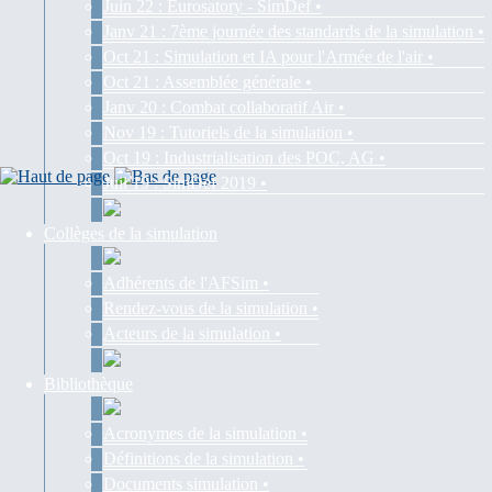
Juin 22 : Eurosatory - SimDef •
Janv 21 : 7ème journée des standards de la simulation •
Oct 21 : Simulation et IA pour l'Armée de l'air •
Oct 21 : Assemblée générale •
Janv 20 : Combat collaboratif Air •
Nov 19 : Tutoriels de la simulation •
Oct 19 : Industrialisation des POC, AG •
Juil 19 : SimDef 2019 •
Collèges de la simulation
Adhérents de l'AFSim •
Rendez-vous de la simulation •
Acteurs de la simulation •
Bibliothèque
Acronymes de la simulation •
Définitions de la simulation •
Documents simulation •