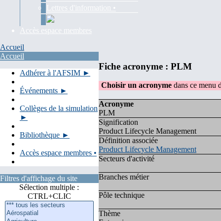
Lettres d'information •
Accès espace membres
Accueil
Accueil
Fiche acronyme : PLM
Adhérer à l'AFSIM ►
Choisir un acronyme
dans ce menu d
Événements ►
Acronyme
Collèges de la simulation
PLM
►
Signification
Product Lifecycle Management
Bibliothèque ►
Définition associée
Product Lifecycle Management
Accès espace membres •
Secteurs d'activité
Branches métier
Filtres d'affichage du site
Sélection multiple :
Pôle technique
CTRL+CLIC
Thème