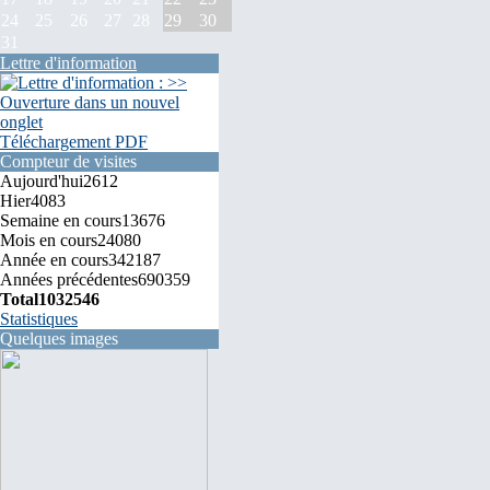
24
25
26
27
28
29
30
31
Lettre d'information
Téléchargement PDF
Compteur de visites
Aujourd'hui
2612
Hier
4083
Semaine en cours
13676
Mois en cours
24080
Année en cours
342187
Années précédentes
690359
Total
1032546
Statistiques
Quelques images