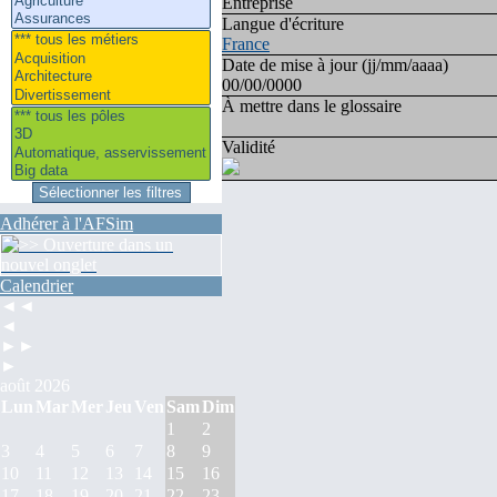
Entreprise
Langue d'écriture
France
Date de mise à jour (jj/mm/aaaa)
00/00/0000
À mettre dans le glossaire
Validité
Adhérer à l'AFSim
Calendrier
◄◄
◄
►►
►
août 2026
Lun
Mar
Mer
Jeu
Ven
Sam
Dim
1
2
3
4
5
6
7
8
9
10
11
12
13
14
15
16
17
18
19
20
21
22
23