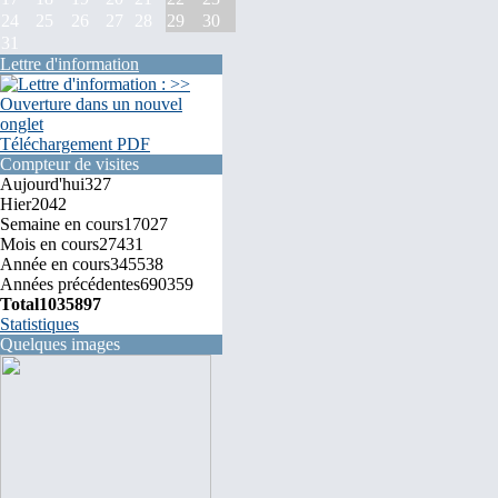
24
25
26
27
28
29
30
31
Lettre d'information
Téléchargement PDF
Compteur de visites
Aujourd'hui
327
Hier
2042
Semaine en cours
17027
Mois en cours
27431
Année en cours
345538
Années précédentes
690359
Total
1035897
Statistiques
Quelques images