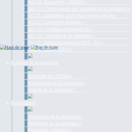
Juin 22 : Eurosatory - SimDef •
Janv 21 : 7ème journée des standards de la simulation •
Oct 21 : Simulation et IA pour l'Armée de l'air •
Oct 21 : Assemblée générale •
Janv 20 : Combat collaboratif Air •
Nov 19 : Tutoriels de la simulation •
Oct 19 : Industrialisation des POC, AG •
Juil 19 : SimDef 2019 •
Collèges de la simulation
Adhérents de l'AFSim •
Rendez-vous de la simulation •
Acteurs de la simulation •
Bibliothèque
Acronymes de la simulation •
Définitions de la simulation •
Documents simulation •