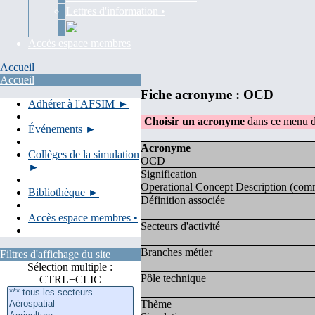
Lettres d'information •
Accès espace membres
Accueil
Accueil
Fiche acronyme : OCD
Adhérer à l'AFSIM ►
Choisir un acronyme
dans ce menu d
Événements ►
Acronyme
Collèges de la simulation
OCD
►
Signification
Operational Concept Description (co
Bibliothèque ►
Définition associée
Accès espace membres •
Secteurs d'activité
Branches métier
Filtres d'affichage du site
Sélection multiple :
Pôle technique
CTRL+CLIC
Thème