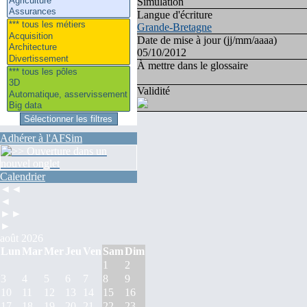
Simulation
Langue d'écriture
Grande-Bretagne
Date de mise à jour (jj/mm/aaaa)
05/10/2012
À mettre dans le glossaire
Validité
Adhérer à l'AFSim
Calendrier
◄◄
◄
►►
►
août 2026
Lun
Mar
Mer
Jeu
Ven
Sam
Dim
1
2
3
4
5
6
7
8
9
10
11
12
13
14
15
16
17
18
19
20
21
22
23