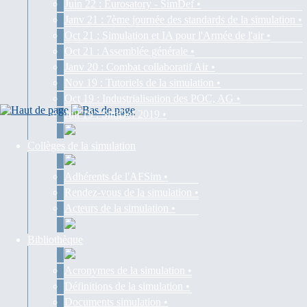
Juin 22 : Eurosatory - SimDef •
Janv 21 : 7ème journée des standards de la simulation •
Oct 21 : Simulation et IA pour l'Armée de l'air •
Oct 21 : Assemblée générale •
Janv 20 : Combat collaboratif Air •
Nov 19 : Tutoriels de la simulation •
Oct 19 : Industrialisation des POC, AG •
Juil 19 : SimDef 2019 •
Collèges de la simulation
Adhérents de l'AFSim •
Rendez-vous de la simulation •
Acteurs de la simulation •
Bibliothèque
Acronymes de la simulation •
Définitions de la simulation •
Documents simulation •