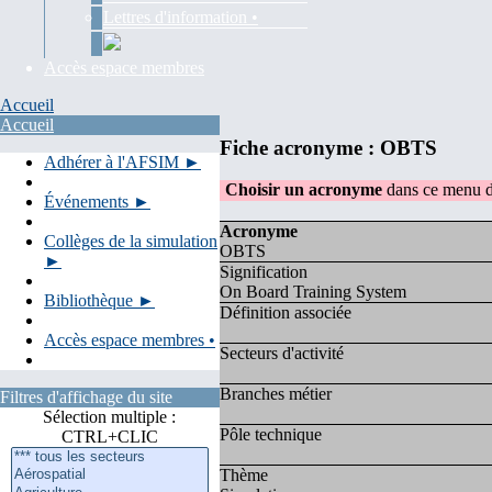
Lettres d'information •
Accès espace membres
Accueil
Accueil
Fiche acronyme : OBTS
Adhérer à l'AFSIM ►
Choisir un acronyme
dans ce menu d
Événements ►
Acronyme
Collèges de la simulation
OBTS
►
Signification
On Board Training System
Bibliothèque ►
Définition associée
Accès espace membres •
Secteurs d'activité
Branches métier
Filtres d'affichage du site
Sélection multiple :
Pôle technique
CTRL+CLIC
Thème