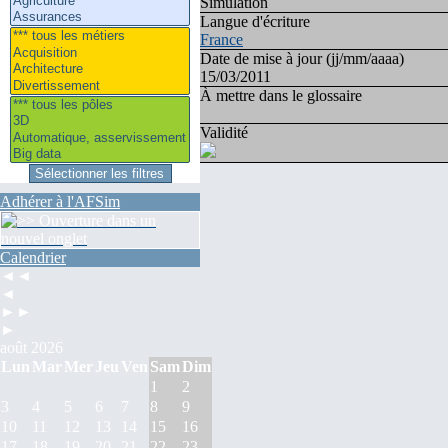
Simulation
Langue d'écriture
France
Date de mise à jour (jj/mm/aaaa)
15/03/2011
À mettre dans le glossaire
Validité
Adhérer à l'AFSim
Calendrier
◄◄
◄
►►
►
août 2026
Lun
Mar
Mer
Jeu
Ven
Sam
Dim
1
2
3
4
5
6
7
8
9
10
11
12
13
14
15
16
17
18
19
20
21
22
23