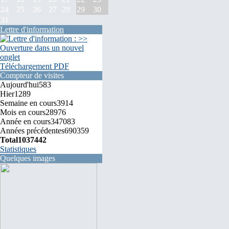
24
25
26
27
28
29
30
31
Lettre d'information
Téléchargement PDF
Compteur de visites
Aujourd'hui
583
Hier
1289
Semaine en cours
3914
Mois en cours
28976
Année en cours
347083
Années précédentes
690359
Total
1037442
Statistiques
Quelques images