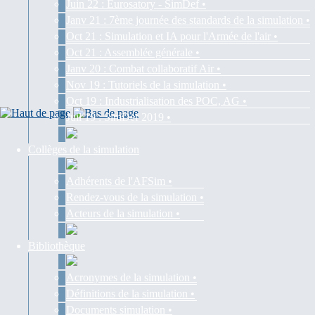
Juin 22 : Eurosatory - SimDef •
Janv 21 : 7ème journée des standards de la simulation •
Oct 21 : Simulation et IA pour l'Armée de l'air •
Oct 21 : Assemblée générale •
Janv 20 : Combat collaboratif Air •
Nov 19 : Tutoriels de la simulation •
Oct 19 : Industrialisation des POC, AG •
Juil 19 : SimDef 2019 •
Collèges de la simulation
Adhérents de l'AFSim •
Rendez-vous de la simulation •
Acteurs de la simulation •
Bibliothèque
Acronymes de la simulation •
Définitions de la simulation •
Documents simulation •