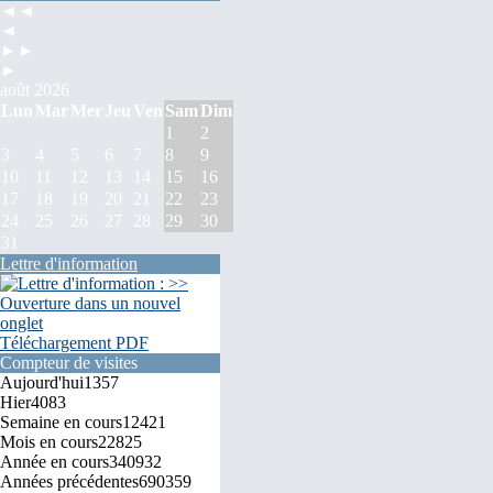
◄◄
◄
►►
►
août 2026
Lun
Mar
Mer
Jeu
Ven
Sam
Dim
1
2
3
4
5
6
7
8
9
10
11
12
13
14
15
16
17
18
19
20
21
22
23
24
25
26
27
28
29
30
31
Lettre d'information
Téléchargement PDF
Compteur de visites
Aujourd'hui
1357
Hier
4083
Semaine en cours
12421
Mois en cours
22825
Année en cours
340932
Années précédentes
690359