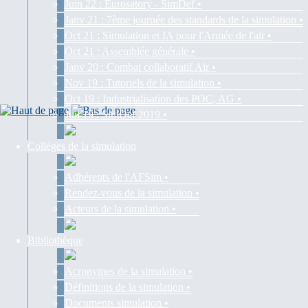
Juin 22 : Eurosatory - SimDef •
Janv 21 : 7ème journée des standards de la simulation •
Oct 21 : Simulation et IA pour l'Armée de l'air •
Oct 21 : Assemblée générale •
Janv 20 : Combat collaboratif Air •
Nov 19 : Tutoriels de la simulation •
Oct 19 : Industrialisation des POC, AG •
Juil 19 : SimDef 2019 •
Collèges de la simulation
Adhérents de l'AFSim •
Rendez-vous de la simulation •
Acteurs de la simulation •
Bibliothèque
Acronymes de la simulation •
Définitions de la simulation •
Documents simulation •