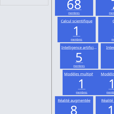
68
membres
mem
Calcul scientifique
1
membres
m
Intelligence artificielle
Inte
5
membres
Modèles multiphysiques
Modéli
1
membres
memb
Réalité augmentée
Réalité 
8