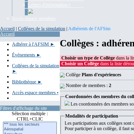
Lettres d'information •
Accès espace membres
Accueil
|
Collèges de la simulation
|
Adhérents de l'AFSim
Accueil
Collèges : adhére
Adhérer à l'AFSIM ►
Événements ►
Choisir un type de Collège
dans la li
Choisir un Collège
dans la liste dérou
Collèges de la simulation
►
Collège
Plans d'expériences
Bibliothèque ►
Nombre de membres :
2
Accès espace membres •
Coordonnées des membres du col
Les coordonnées des membres sont
Filtres d'affichage du site
Sélection multiple :
Modalités de participation
CTRL+CLIC
Les participations aux collèges sont
Pour participer à un collège, il faut 