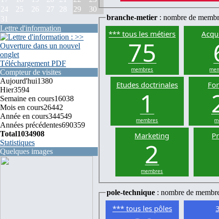
24
25
26
27
28
29
30
branche-metier
: nombre de membr
31
Lettre d'information
*** tous les métiers
Acqui
75
Téléchargement PDF
membres
mem
Compteur de visites
Aujourd'hui
1380
Etudes doctrinales
Fo
Hier
3594
1
Semaine en cours
16038
Mois en cours
26442
Année en cours
344549
membres
m
Années précédentes
690359
Total
1034908
Marketing
P
2
Statistiques
Quelques images
membres
pole-technique
: nombre de membr
*** tous les pôles