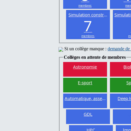
membres
mem
Simulation constructive
Simulat
7
membres
m
Si un collège manque :
demande de 
Collèges en attente de membres
Astronomie
Bio
E-sport
Sp
Automatique, asservissement
Deep l
GDL
HPC
Imp