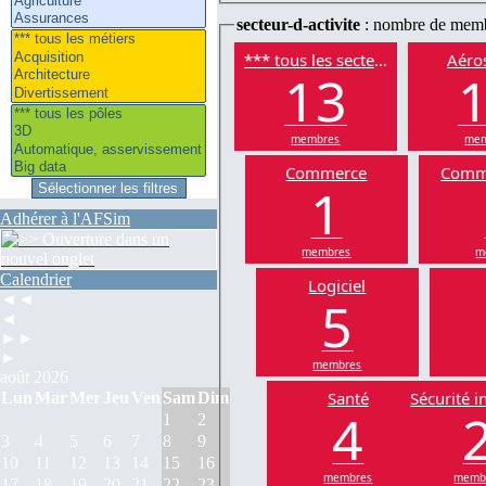
secteur-d-activite
: nombre de mem
*** tous les secteurs
Aéros
13
membres
mem
Commerce
Comm
1
Adhérer à l'AFSim
membres
m
Calendrier
Logiciel
5
◄◄
◄
►►
►
membres
août 2026
Santé
Sécurité i
Lun
Mar
Mer
Jeu
Ven
Sam
Dim
4
1
2
3
4
5
6
7
8
9
10
11
12
13
14
15
16
membres
memb
17
18
19
20
21
22
23