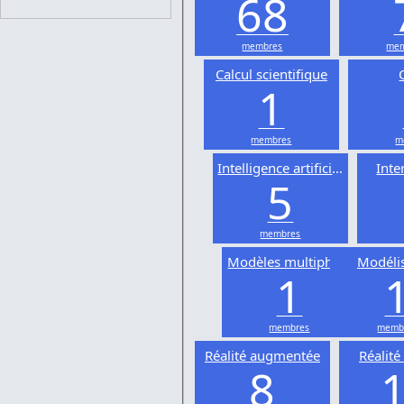
68
membres
mem
Calcul scientifique
1
membres
m
Intelligence artificielle
Inte
5
membres
Modèles multiphysiques
Modéli
1
membres
memb
Réalité augmentée
Réalité 
8