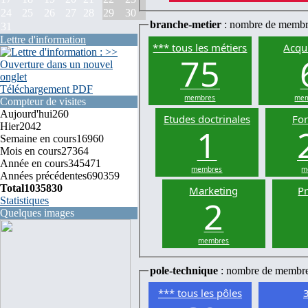
24
25
26
27
28
29
30
branche-metier
: nombre de membr
31
Lettre d'information
*** tous les métiers
Acqui
75
Téléchargement PDF
membres
mem
Compteur de visites
Aujourd'hui
260
Etudes doctrinales
Fo
Hier
2042
1
Semaine en cours
16960
Mois en cours
27364
Année en cours
345471
membres
m
Années précédentes
690359
Total
1035830
Marketing
P
2
Statistiques
Quelques images
membres
pole-technique
: nombre de membr
*** tous les pôles