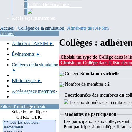
Lettres d'information •
Accès espace membres
Accueil
|
Collèges de la simulation
|
Adhérents de l'AFSim
Accueil
Collèges : adhére
Adhérer à l'AFSIM ►
Événements ►
Choisir un type de Collège
dans la li
Choisir un Collège
dans la liste dérou
Collèges de la simulation
►
Collège
Simulation virtuelle
Bibliothèque ►
Nombre de membres :
2
Accès espace membres •
Coordonnées des membres du col
Les coordonnées des membres sont
Filtres d'affichage du site
Sélection multiple :
Modalités de participation
CTRL+CLIC
Les participations aux collèges sont
Pour participer à un collège, il faut 