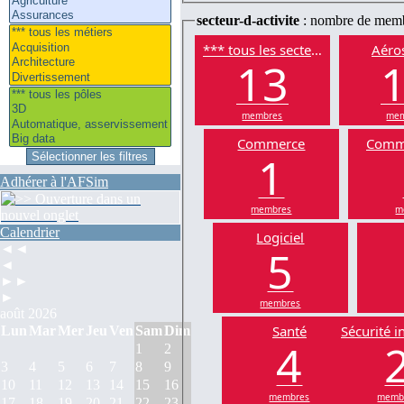
secteur-d-activite
: nombre de mem
*** tous les secteurs
Aéros
13
membres
mem
Commerce
Comm
1
Adhérer à l'AFSim
membres
m
Calendrier
Logiciel
5
◄◄
◄
►►
►
membres
août 2026
Santé
Sécurité i
Lun
Mar
Mer
Jeu
Ven
Sam
Dim
4
1
2
3
4
5
6
7
8
9
10
11
12
13
14
15
16
membres
memb
17
18
19
20
21
22
23