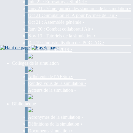
Juin 22 : Eurosatory - SimDef •
Janv 21 : 7ème journée des standards de la simulation •
Oct 21 : Simulation et IA pour l'Armée de l'air •
Oct 21 : Assemblée générale •
Janv 20 : Combat collaboratif Air •
Nov 19 : Tutoriels de la simulation •
Oct 19 : Industrialisation des POC, AG •
Juil 19 : SimDef 2019 •
Collèges de la simulation
Adhérents de l'AFSim •
Rendez-vous de la simulation •
Acteurs de la simulation •
Bibliothèque
Acronymes de la simulation •
Définitions de la simulation •
Documents simulation •