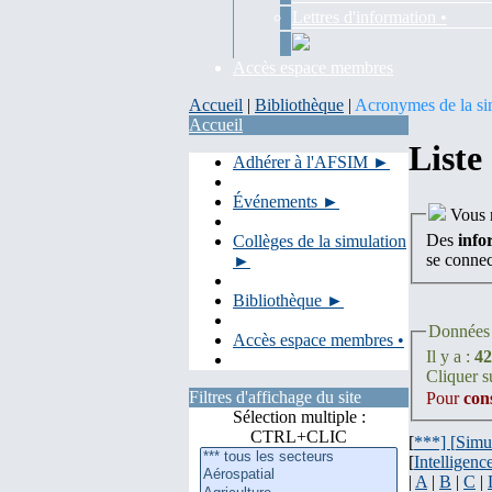
Lettres d'information •
Accès espace membres
Accueil
|
Bibliothèque
|
Acronymes de la si
Accueil
Liste
Adhérer à l'AFSIM ►
Événements ►
Vous n
Des
info
Collèges de la simulation
se conne
►
Bibliothèque ►
Données 
Accès espace membres •
Il y a :
42
Cliquer su
Filtres d'affichage du site
Pour
con
Sélection multiple :
CTRL+CLIC
[
***] [
Simu
[
Intelligence
|
A
|
B
|
C
|