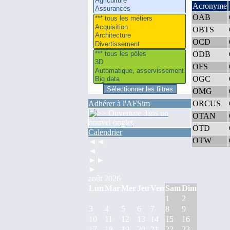
Acronyme
OAB
OBTS
OCD
ODB
OFS
OGC
OMG
Adhérer à l'AFSim
ORCUS
OTAN
OTD
Calendrier
OTW
◄◄
◄
►►
►
août 2026
Lun
Mar
Mer
Jeu
Ven
Sam
Dim
1
2
3
4
5
6
7
8
9
10
11
12
13
14
15
16
17
18
19
20
21
22
23