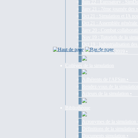
Juin 22 : Eurosatory - SimDe
Janv 21 : 7ème journée des s
Oct 21 : Simulation et IA pou
Oct 21 : Assemblée générale
Janv 20 : Combat collaborati
Nov 19 : Tutoriels de la simu
Oct 19 : Industrialisation d
Juil 19 : SimDef 2019 •
Collèges de la simulation
Adhérents de l'AFSim •
Rendez-vous de la simulatio
Acteurs de la simulation •
Bibliothèque
Acronymes de la simulation 
Définitions de la simulation 
Documents simulation •