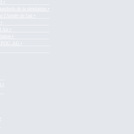
f •
tandards de la simulation •
r l'Armée de l'air •
 •
f Air •
lation •
es POC, AG •
n •
•
•