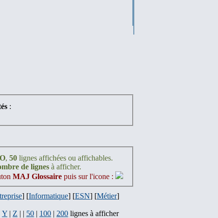
és
:
O
,
50
lignes affichées ou affichables.
nombre de lignes
à afficher.
outon
MAJ Glossaire
puis sur l'icone :
treprise
] [
Informatique
] [
ESN
] [
Métier
]
|
Y
|
Z
| |
50
|
100
|
200
lignes à afficher