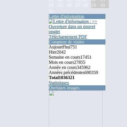
24
25
26
27
28
29
30
31
Lettre d'information
Téléchargement PDF
Compteur de visites
Aujourd'hui
751
Hier
2042
Semaine en cours
17451
Mois en cours
27855
Année en cours
345962
Années précédentes
690359
Total
1036321
Statistiques
Quelques images