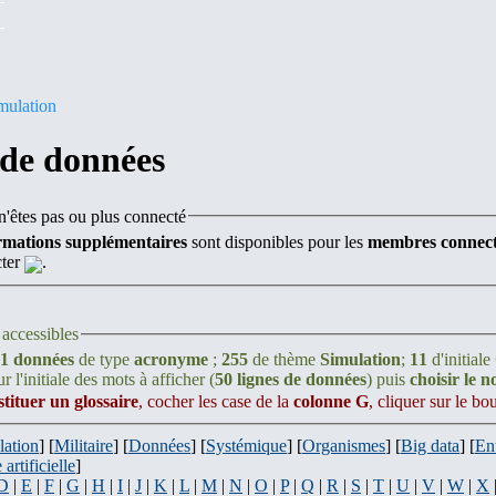
mulation
 de données
'êtes pas ou plus connecté
rmations supplémentaires
sont disponibles pour les
membres connect
cter
.
accessibles
1 données
de type
acronyme
;
255
de thème
Simulation
;
11
d'initiale
r l'initiale des mots à afficher (
50 lignes de données
) puis
choisir le 
stituer un glossaire
, cocher les case de la
colonne G
, cliquer sur le b
lation
] [
Militaire
] [
Données
] [
Systémique
] [
Organismes
] [
Big data
] [
En
 artificielle
]
D
|
E
|
F
|
G
|
H
|
I
|
J
|
K
|
L
|
M
|
N
|
O
|
P
|
Q
|
R
|
S
|
T
|
U
|
V
|
W
|
X